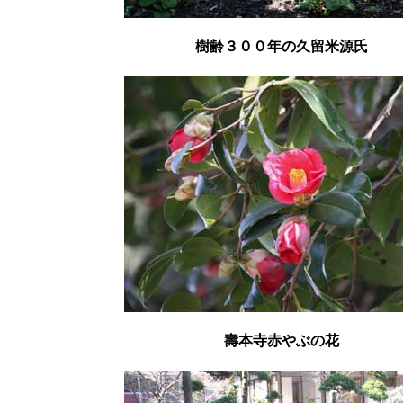
樹齢３００年の久留米源氏
壽本寺赤やぶの花