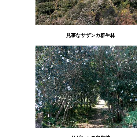
見事な
サザンカ群生林