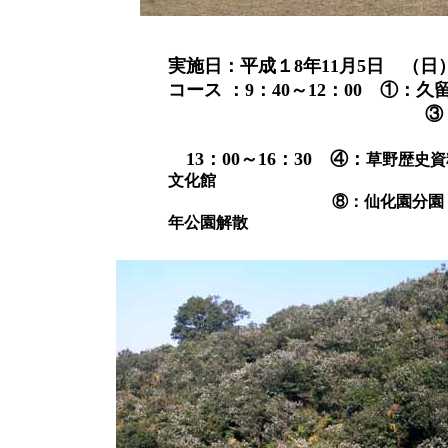
実施日：平成１8年11月5日
コース
：9：40～12：00 ①
③：食事処な
13：00～16：30 ④：
草野歴史資
文化館
⑧：仙化園分園・⑨：今村ヒ
年公園解散