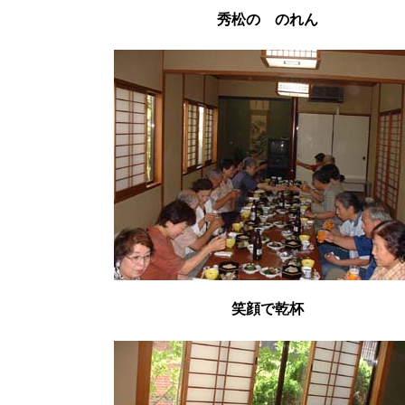
秀松の のれん
笑顔で乾杯