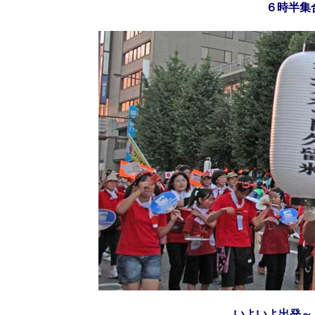
６時半集
いよいよ出発～