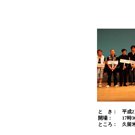
と き： 
開場： 17時30
ところ： 久留