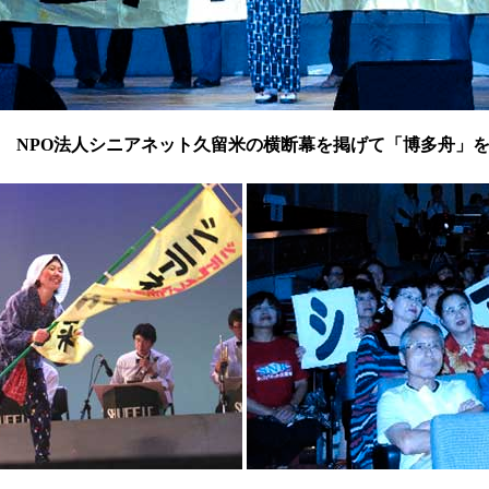
目 NPO法人シニアネット久留米の横断幕を掲げて「博多舟」