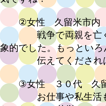
②女性 久留米市内
戦争で両親を亡くさ
象的でした。もっといろ
伝えてくだされば
③女性 ３０代 久留
お仕事や私生活も今